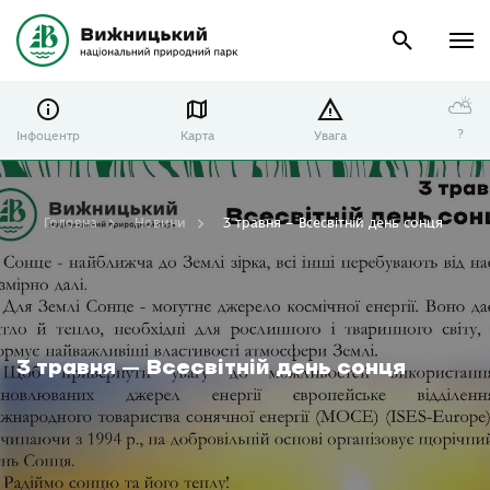
⛅
?
Інфоцентр
Карта
Увага
Головна
Новини
3 травня – Всесвітній день сонця
3 травня – Всесвітній день сонця