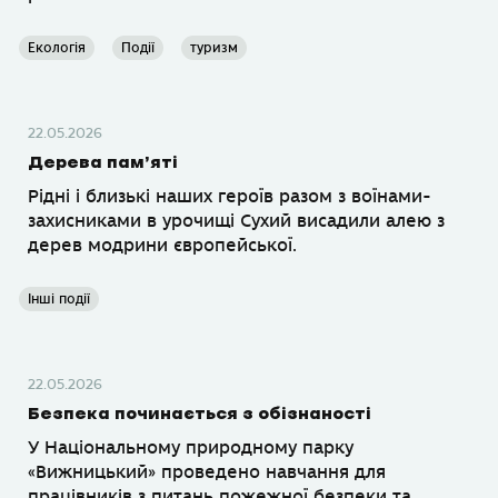
Екологія
Події
туризм
22.05.2026
Дерева пам’яті
Рідні і близькі наших героїв разом з воїнами-
захисниками в урочищі Сухий висадили алею з
дерев модрини європейської.
Інші події
22.05.2026
Безпека починається з обізнаності
У Національному природному парку
«Вижницький» проведено навчання для
працівників з питань пожежної безпеки та