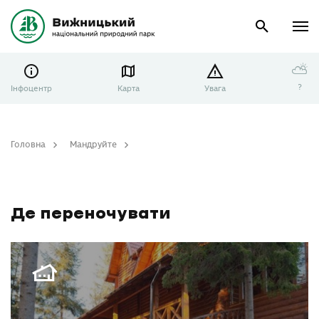
⛅
?
Інфоцентр
Карта
Увага
Головна
Мандруйте
Де переночувати
Де переночувати