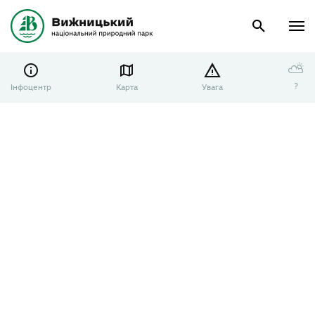
⛅
?
Інфоцентр
Карта
Увага