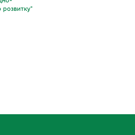
дно-
о розвитку"