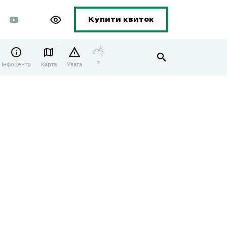
Купити квиток
⛅
?
Інфоцентр
Карта
Увага