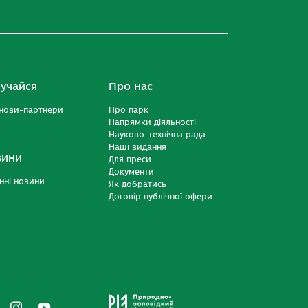
учайся
Про нас
нови-партнери
Про парк
Напрямки діяльності
Науково-технічна рада
Наші видання
вини
Для преси
Документи
нні новини
Як добратись
Договір публічної офери