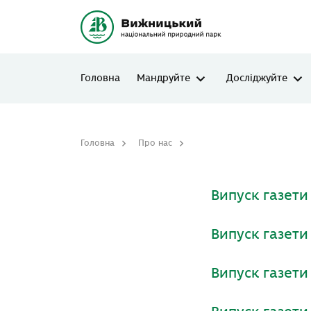
Головна
Мандруйте
Досліджуйте
Головна
Про нас
Наші видання
Випуск газет
Випуск газет
Випуск газет