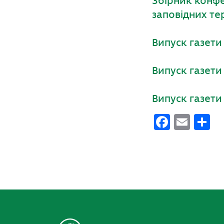
Збірник конфе
заповідних тер
Випуск газет
Випуск газет
Випуск газет
Faceb
Emai
П