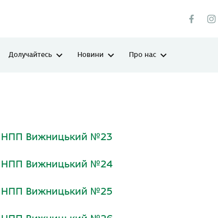
Долучайтесь
Новини
Про нас
и НПП Вижницький №23
и НПП Вижницький №24
и НПП Вижницький №25