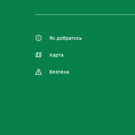
Як добратись
Карта
Безпека