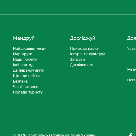
Мандруй
Досліджуй
Дол
Найцікавіші місця
Природа парку
Уста
Маршрути
Історія та культура
Наші послуги
Загрози
Ідеї пригод
Дослідникам
Но
Де переночувати
Що і де поїсти
Оста
Безпека
Часті питання
Поради туристу
© 2026 Природно-заповідний фонд України