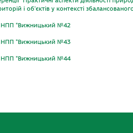
ренції "Практичні аспекти діяльності приро
иторій і об'єктів у контексті збалансованог
и НПП "Вижницький №42
и НПП "Вижницький №43
и НПП "Вижницький №44
ook
l
оділитися