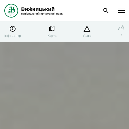
⛅
?
Інфоцентр
Карта
Увага