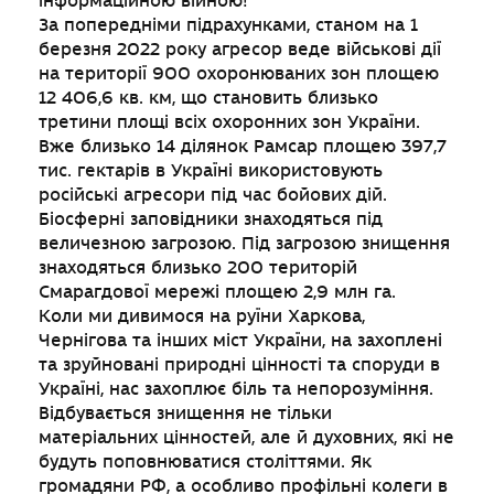
інформаційною війною!
За попередніми підрахунками, станом на 1
березня 2022 року агресор веде військові дії
на території 900 охоронюваних зон площею
12 406,6 кв. км, що становить близько
третини площі всіх охоронних зон України.
Вже близько 14 ділянок Рамсар площею 397,7
тис. гектарів в Україні використовують
російські агресори під час бойових дій.
Біосферні заповідники знаходяться під
величезною загрозою. Під загрозою знищення
знаходяться близько 200 територій
Смарагдової мережі площею 2,9 млн га.
Коли ми дивимося на руїни Харкова,
Чернігова та інших міст України, на захоплені
та зруйновані природні цінності та споруди в
Україні, нас захоплює біль та непорозуміння.
Відбувається знищення не тільки
матеріальних цінностей, але й духовних, які не
будуть поповнюватися століттями. Як
громадяни РФ, а особливо профільні колеги в