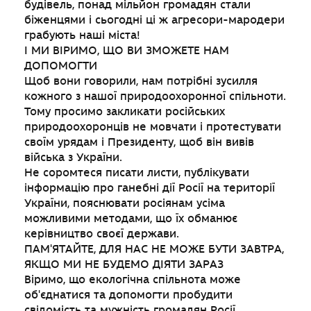
будівель, понад мільйон громадян стали
біженцями і сьогодні ці ж агресори-мародери
грабують наші міста!
І МИ ВІРИМО, ЩО ВИ ЗМОЖЕТЕ НАМ
ДОПОМОГТИ
Щоб вони говорили, нам потрібні зусилля
кожного з нашої природоохоронної спільноти.
Тому просимо закликати російських
природоохоронців не мовчати і протестувати
своїм урядам і Президенту, щоб він вивів
війська з України.
Не соромтеся писати листи, публікувати
інформацію про ганебні дії Росії на території
України, пояснювати росіянам усіма
можливими методами, що їх обманює
керівництво своєї держави.
ПАМ'ЯТАЙТЕ, ДЛЯ НАС НЕ МОЖЕ БУТИ ЗАВТРА,
ЯКЩО МИ НЕ БУДЕМО ДІЯТИ ЗАРАЗ
Віримо, що екологічна спільнота може
об'єднатися та допомогти пробудити
свідомість та мужність громадян Росії