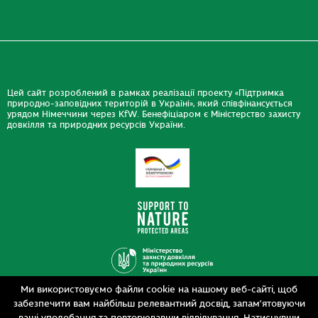
Цей сайт розроблений в рамках реалізації проекту «Підтримка
природно-заповідних територій в Україні», який співфінансується
урядом Німеччини через KfW. Бенефіціаром є Міністерство захисту
довкілля та природних ресурсів України.
Ми використовуємо файли cookie на нашому веб-сайті, щоб
Дизайн
забезпечити вам найбільш релевантний досвід, запам’ятовуючи
Розробка
siteGist