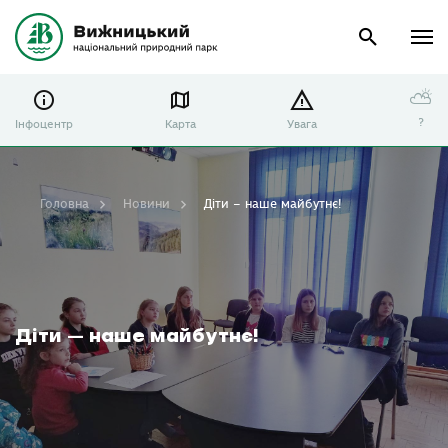
⛅
?
Інфоцентр
Карта
Увага
Головна
Новини
Діти – наше майбутнє!
Діти – наше майбутнє!