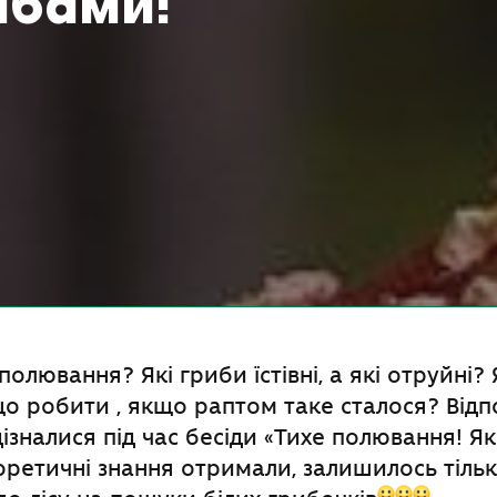
ибами!
олювання? Які гриби їстівні, а які отруйні?
що робити , якщо раптом таке сталося? Відпо
дізналися під час бесіди «Тихе полювання! Як
оретичні знання отримали, залишилось тіль