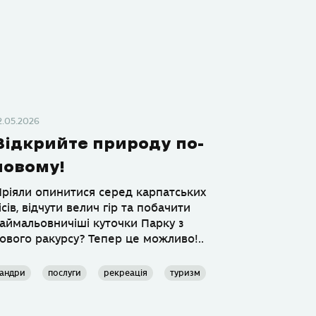
2.05.2026
Відкрийте природу по-
новому!
ріяли опинитися серед карпатських
ісів, відчути велич гір та побачити
аймальовничіші куточки Парку з
ового ракурсу? Тепер це можливо!..
андри
послуги
рекреація
туризм