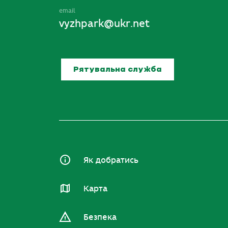
email
vyzhpark@ukr.net
Рятувальна служба
Як добратись
Карта
Безпека