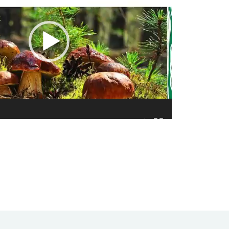
01:38
ook
l
оділитися