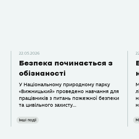
22.05.2026
2
Безпека починається з
обізнаності
У Національному природному парку
М
«Вижницький» проведено навчання для
л
працівників з питань пожежної безпеки
н
та цивільного захисту...
н
Інші події
М