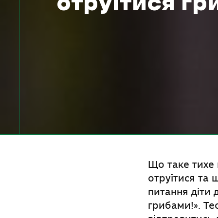
отруїтися гр
Що таке тихе п
отруїтися та 
питання діти 
грибами!». Те