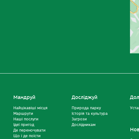
Мандруй
Досліджуй
Дол
Найцікавіші місця
Природа парку
Уста
Маршрути
Історія та культура
Наші послуги
Загрози
Ідеї пригод
Дослідникам
Но
Де переночувати
Що і де поїсти