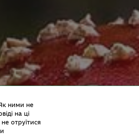
 Як ними не
віді на ці
 не отруїтися
ки