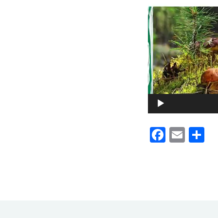
00:00
Faceb
Emai
П