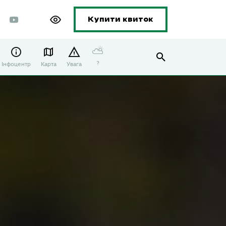
Купити квиток
⛅
?
Інфоцентр
Карта
Увага