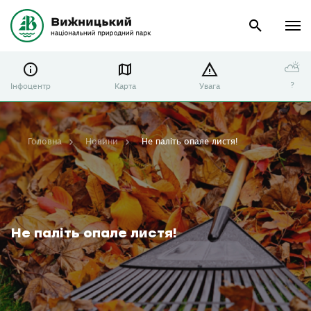
⛅
?
Інфоцентр
Карта
Увага
Головна
Новини
Не паліть опале листя!
Не паліть опале листя!