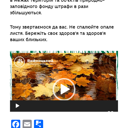
в межах територій та об’єктів природно-
заповідного фонду штрафи в рази
збільшуються.
Тому звертаємося да вас. Не спалюйте опале
листя. Бережіть своє здоров’я та здоров’я
ваших близьких.
Відеопрогравач
00:00
01:37
Facebook
Email
Поділитися