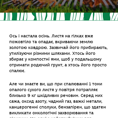
Ось і настала осінь. Листя на гілках вже
пожовтіло та опадає, вкриваючи землю
золотою ковдрою. Зазвичай його прибирають,
утилізуючи різними шляхами. Хтось його
збирає у компостні ями, щоб у подальшому
отримати родючий грунт, а хтось його просто
спалює.
Але чи знаєте ви, що при спалюванні 1 тони
опалого сухого листя у повітря потрапляє
близько 9 кг шкідливих речовин. Серед них
сажа, оксид азоту, чадний газ, важкі метали,
канцерогенні сполуки, бензапірен, що здатен
викликати онкологічні захворювання та