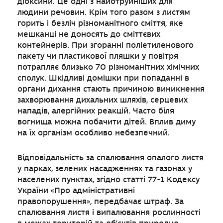
діоксини. Це одні з найотруйніших для
людини речовин. Крім того разом з листям
горить і безліч різноманітного сміття, яке
мешканці не доносять до сміттєвих
контейнерів. При згоранні поліетиленового
пакету чи пластикової пляшки у повітря
потрапляє близько 70 різноманітних хімічних
сполук. Шкідливі домішки при попаданні в
органи дихання стають причиною виникнення
захворювання дихальних шляхів, серцевих
нападів, алергійних реакцій. Часто біля
вогнища можна побачити дітей. Вплив диму
на їх організм особливо небезпечний.
Відповідальність за спалювання опалого листя
у парках, зелених насадженнях та газонах у
населених пунктах, згідно статті 77-1 Кодексу
України «Про адміністративні
правопорушення», передбачає штраф. За
спалювання листя і випалювання рослинності