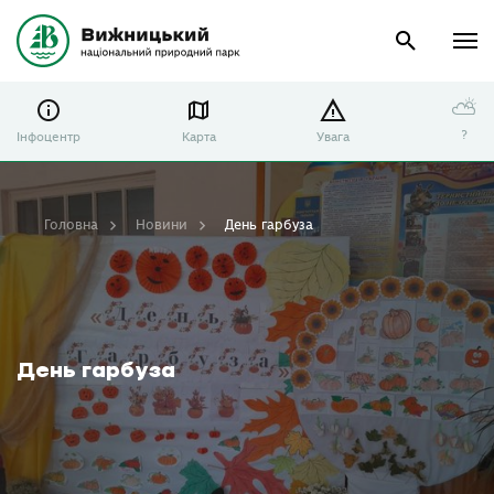
⛅
?
Інфоцентр
Карта
Увага
Головна
Новини
День гарбуза
День гарбуза