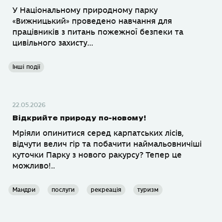
У Національному природному парку
«Вижницький» проведено навчання для
працівників з питань пожежної безпеки та
цивільного захисту...
Інші події
22.05.2026
Відкрийте природу по-новому!
Мріяли опинитися серед карпатських лісів,
відчути велич гір та побачити наймальовничіші
куточки Парку з нового ракурсу? Тепер це
можливо!..
Мандри
послуги
рекреація
туризм