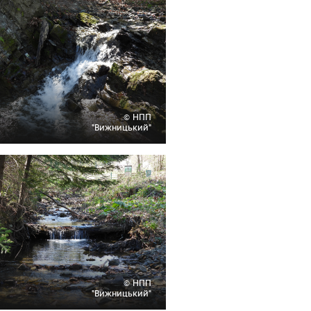
© НПП
"Вижницький"
© НПП
"Вижницький"