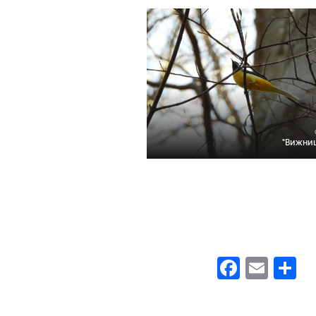
"Вижни
Faceb
Emai
П