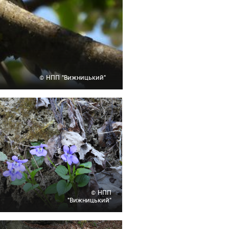
© НПП "Вижницький"
© НПП
"Вижницький"