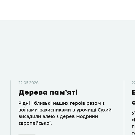
22.05.2026
2
Дерева пам’яті
Рідні і близькі наших героїв разом з
воїнами-захисниками в урочищі Сухий
У
висадили алею з дерев модрини
«
європейської.
п
т