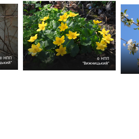
© НПП
© НПП
цький"
"Вижницький"
ook
l
оділитися