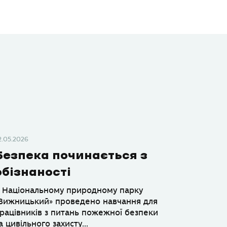
2.05.2026
Безпека починається з
обізнаності
 Національному природному парку
Вижницький» проведено навчання для
рацівників з питань пожежної безпеки
а цивільного захисту...