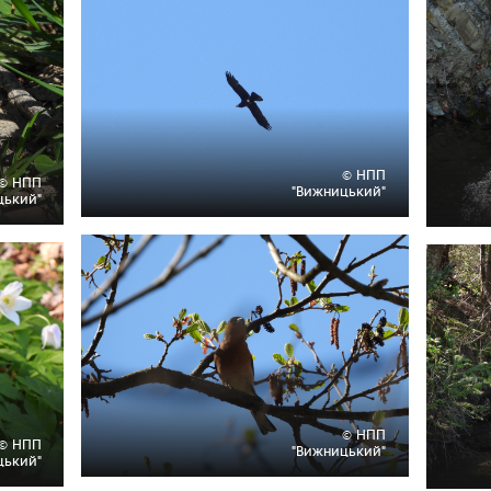
© НПП
© НПП
"Вижницький"
цький"
© НПП
© НПП
"Вижницький"
цький"