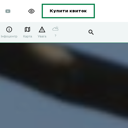
Купити квиток
⛅
?
Інфоцентр
Карта
Увага