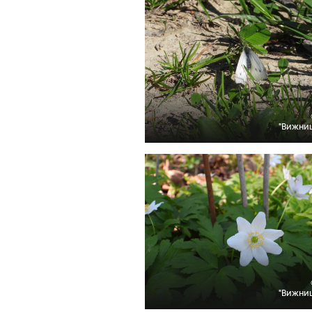
"Вижни
"Вижни