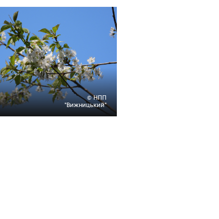
© НПП
"Вижницький"