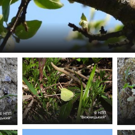
© НПП
© НПП
"Вижницький"
цький"