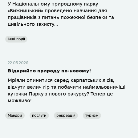
У Національному природному парку
«Вижницький» проведено навчання для
працівників з питань пожежної безпеки та
цивільного захисту...
Інші події
22.05.2026
Відкрийте природу по-новому!
Мріяли опинитися серед карпатських лісів,
відчути велич гір та побачити наймальовничіші
куточки Парку з нового ракурсу? Тепер це
можливо!..
Мандри
послуги
рекреація
туризм