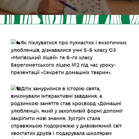
Як піклуватися про пухнастих і екзотичних
улюбленців, дізнавалися учні 5-Б класу ОЗ
«Мигівський ліцей» та 6-го класу
Берегометського ліцею №2 під час уроку-
презентації «Секрети домашніх тварин».
Діти занурилися в історію свята,
виконували інтерактивні завдання, а
родзинкою заняття став кросворд «Домашні
улюбленці», який у захопливій формі допоміг
закріпити нові знання. Зустріч стала
справжньою подорожжю у дивовижний світ
хвостатих друзів і подарувала школярам