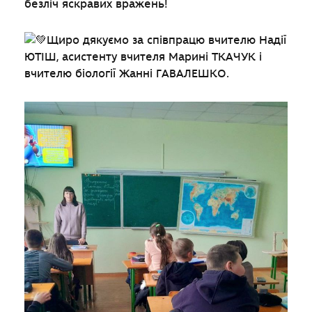
безліч яскравих вражень!
Щиро дякуємо за співпрацю вчителю Надії
ЮТІШ, асистенту вчителя Марині ТКАЧУК і
вчителю біології Жанні ГАВАЛЕШКО.