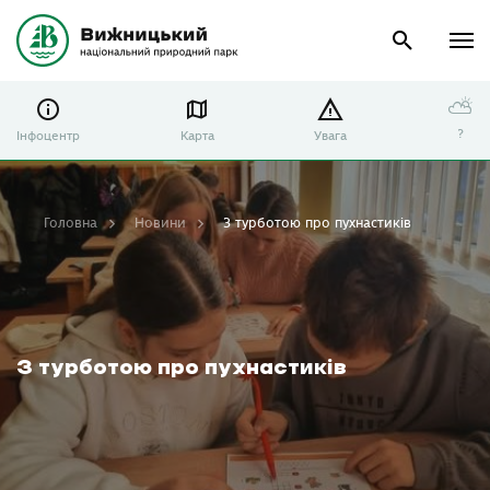
⛅
?
Інфоцентр
Карта
Увага
Головна
Новини
З турботою про пухнастиків
З турботою про пухнастиків