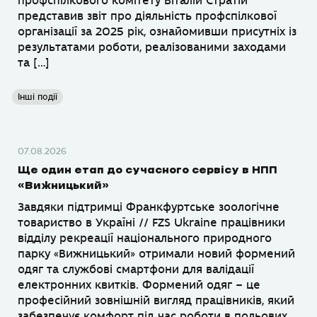
профспілкового комітету Віталій Стратій
представив звіт про діяльність профспілкової
організації за 2025 рік, ознайомивши присутніх із
результатами роботи, реалізованими заходами
та […]
Інші події
07.08.2026
Ще один етап до сучасного сервісу в НПП
«Вижницький»
Завдяки підтримці Франкфуртське зоологічне
товариство в Україні // FZS Ukraine працівники
відділу рекреації національного природного
парку «Вижницький» отримали новий формений
одяг та службові смартфони для валідації
електронних квитків. Формений одяг – це
професійний зовнішній вигляд працівників, який
забезпечує комфорт під час роботи в польових