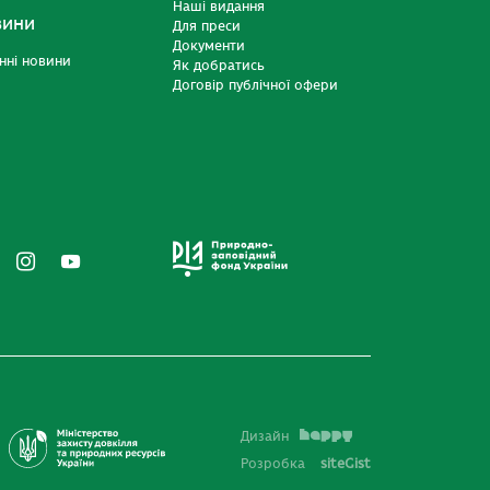
Наші видання
вини
Для преси
Документи
нні новини
Як добратись
Договір публічної офери
Дизайн
Розробка
siteGist