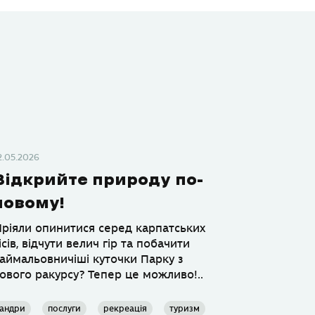
2.05.2026
Відкрийте природу по-
новому!
ріяли опинитися серед карпатських
ісів, відчути велич гір та побачити
аймальовничіші куточки Парку з
ового ракурсу? Тепер це можливо!..
андри
послуги
рекреація
туризм