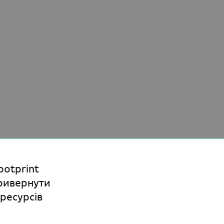
ootprint
привернути
ресурсів