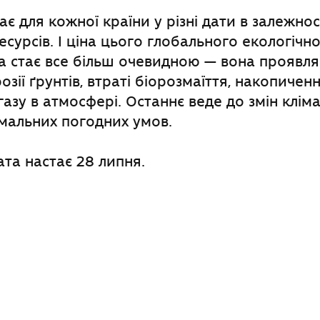
є для кожної країни у різні дати в залежност
сурсів. І ціна цього глобального екологічн
 стає все більш очевидною — вона проявля
розії ґрунтів, втраті біорозмаїття, накопичен
газу в атмосфері. Останнє веде до змін кліма
мальних погодних умов.
ата настає 28 липня.
ook
l
оділитися