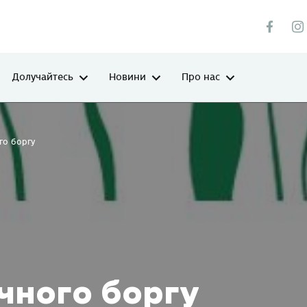
Долучайтесь
Новини
Про нас
го боргу
чного боргу