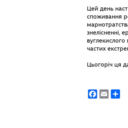
Цей день наста
споживання ре
марнотратства
знелісненні, е
вуглекислого 
частих екстре
Цьогоріч ця д
Faceb
Emai
П