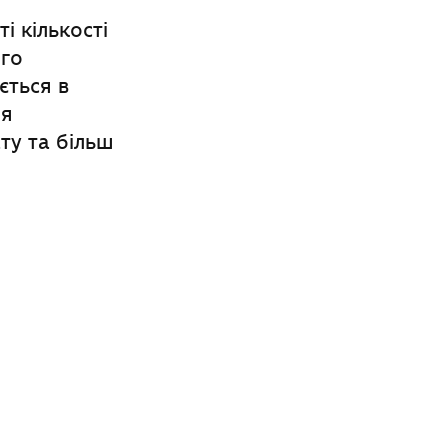
і кількості
ого
ється в
ня
ту та більш