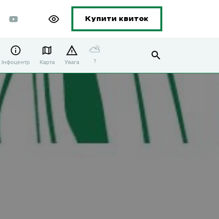
Купити квиток
⛅
?
Інфоцентр
Карта
Увага