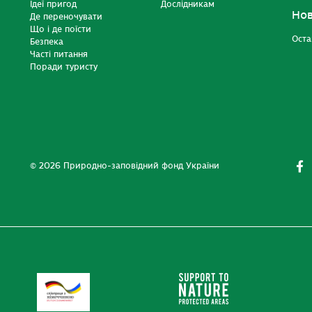
Ідеї пригод
Дослідникам
Но
Де переночувати
Що і де поїсти
Оста
Безпека
Часті питання
Поради туристу
© 2026 Природно-заповідний фонд України