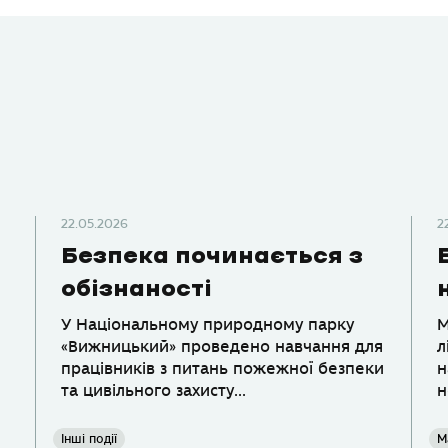
22.05.2026
2
Безпека починається з
обізнаності
У Національному природному парку
М
«Вижницький» проведено навчання для
л
працівників з питань пожежної безпеки
н
та цивільного захисту...
н
Інші події
М