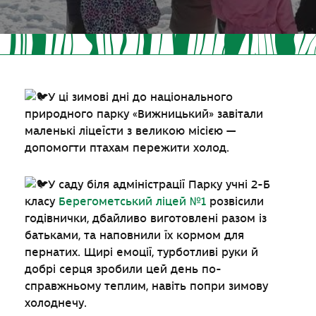
У ці зимові дні до національного
природного парку «Вижницький» завітали
маленькі ліцеїсти з великою місією —
допомогти птахам пережити холод.
У саду біля адміністрації Парку учні 2-Б
класу
Берегометський ліцей №1
розвісили
годівнички, дбайливо виготовлені разом із
батьками, та наповнили їх кормом для
пернатих. Щирі емоції, турботливі руки й
добрі серця зробили цей день по-
справжньому теплим, навіть попри зимову
холоднечу.