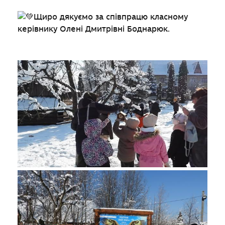
Щиро дякуємо за співпрацю класному
керівнику Олені Дмитрівні Боднарюк.