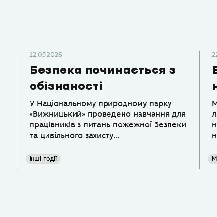
22.05.2026
2
Безпека починається з
обізнаності
У Національному природному парку
М
«Вижницький» проведено навчання для
л
працівників з питань пожежної безпеки
н
та цивільного захисту...
н
Інші події
М