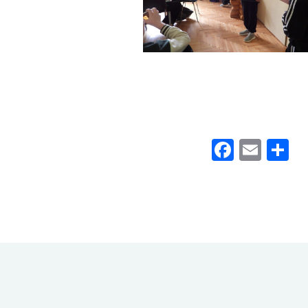
Faceb
Emai
П