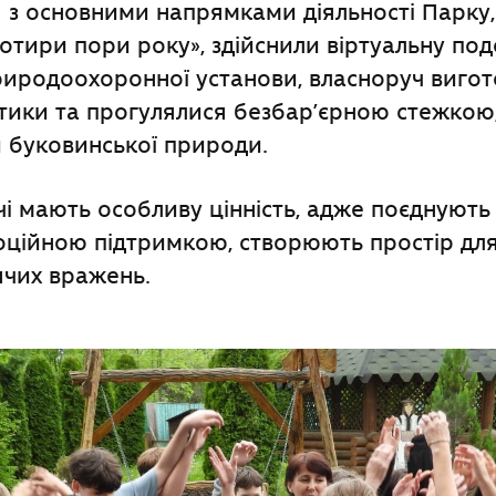
з основними напрямками діяльності Парку, 
отири пори року», здійснили віртуальну по
риродоохоронної установи, власноруч виго
ітики та прогулялися безбар’єрною стежкою
й буковинської природи.
ічі мають особливу цінність, адже поєднують
оційною підтримкою, створюють простір для
ячих вражень.