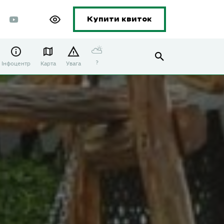
Купити квиток
⛅
?
Інфоцентр
Карта
Увага