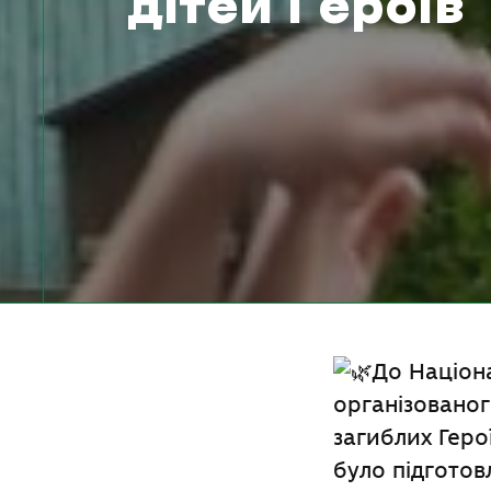
дітей Героїв
До Націон
організованог
загиблих Геро
було підготов