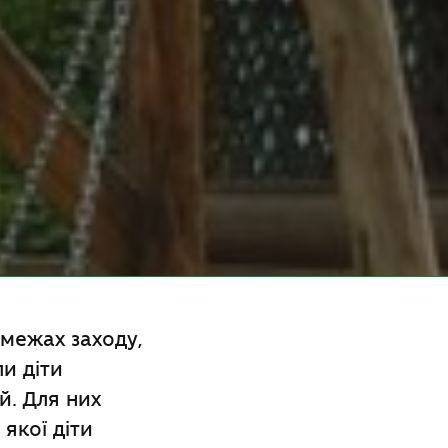
межах заходу,
ли діти
й. Для них
якої діти