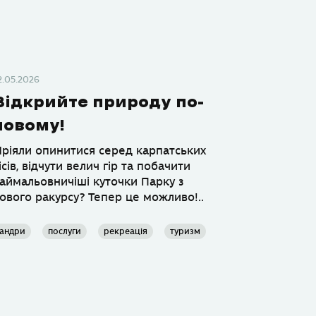
2.05.2026
Відкрийте природу по-
новому!
ріяли опинитися серед карпатських
ісів, відчути велич гір та побачити
аймальовничіші куточки Парку з
ового ракурсу? Тепер це можливо!..
андри
послуги
рекреація
туризм