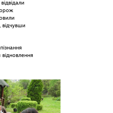
відвідали
дорож
товили
, відчувши
 пізнання
 відновлення