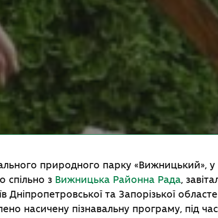
ального природного парку «Вижницький», у 
о спільно з
Вижницька Районна Рада
, завіта
їв Дніпропетровської та Запорізької областе
лено насичену пізнавальну програму, під час 