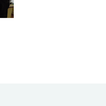
ook
l
оділитися