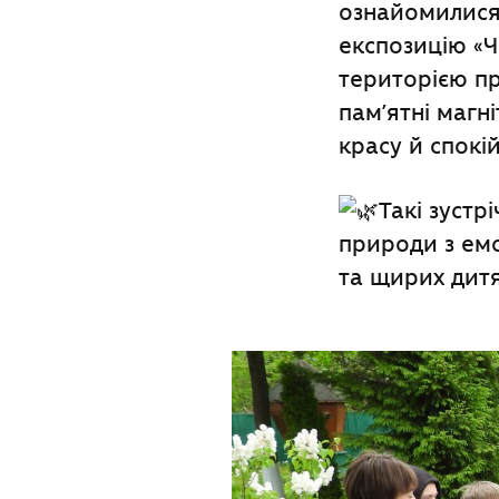
ознайомилися 
експозицію «Ч
територією п
пам’ятні магн
красу й спокі
Такі зустр
природи з ем
та щирих дит