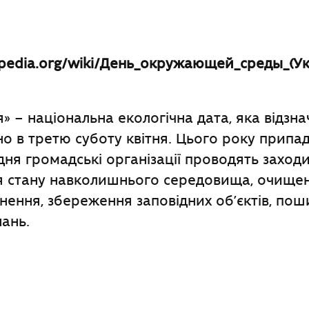
kipedia.org/wiki/День_окружающей_среды_(У
я» – національна екологічна дата, яка відзна
но в третю суботу квітня. Цього року припад
 дня громадські організації проводять заход
я стану навколишнього середовища, очище
нення, збереження заповідних об’єктів, по
нань.
ook
l
оділитися