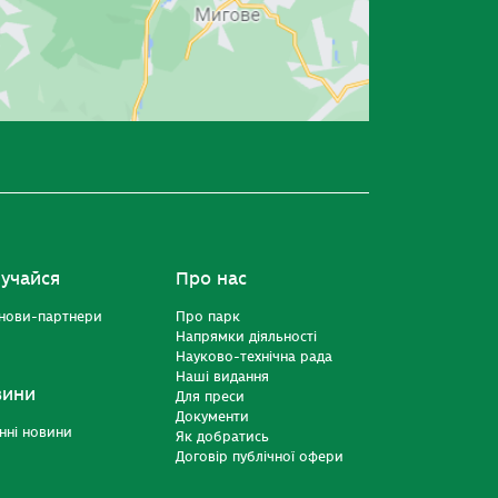
учайся
Про нас
нови-партнери
Про парк
Напрямки діяльності
Науково-технічна рада
Наші видання
вини
Для преси
Документи
нні новини
Як добратись
Договір публічної офери