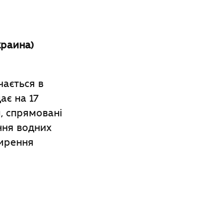
краина)
чається в
ає на 17
и, спрямовані
ння водних
ширення