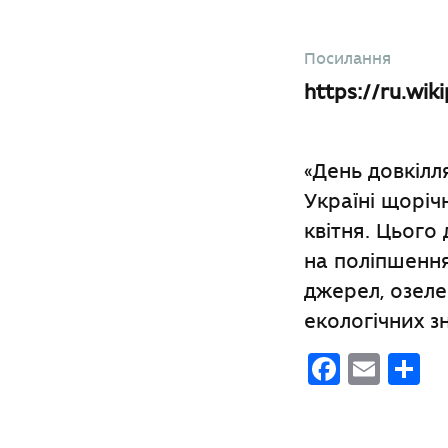
Посилання
https://ru.wi
«День довкілл
Україні щоріч
квітня. Цього
на поліпшенн
джерел, озеле
екологічних з
Faceb
Emai
П