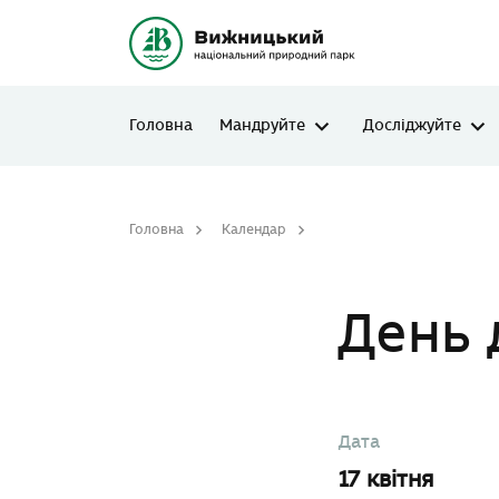
Головна
Мандруйте
Досліджуйте
Головна
Календар
День довкілля
День 
Дата
17 квітня