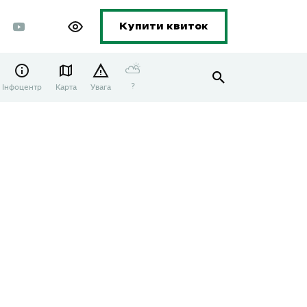
Купити квиток
⛅
?
Інфоцентр
Карта
Увага