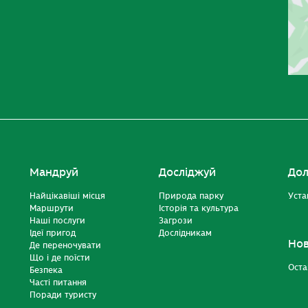
Мандруй
Досліджуй
Дол
Найцікавіші місця
Природа парку
Уста
Маршрути
Історія та культура
Наші послуги
Загрози
Ідеї пригод
Дослідникам
Но
Де переночувати
Що і де поїсти
Оста
Безпека
Часті питання
Поради туристу