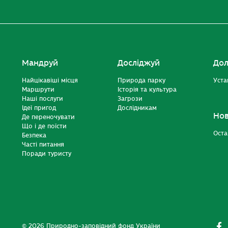
Мандруй
Досліджуй
Дол
Найцікавіші місця
Природа парку
Уста
Маршрути
Історія та культура
Наші послуги
Загрози
Ідеї пригод
Дослідникам
Но
Де переночувати
Що і де поїсти
Оста
Безпека
Часті питання
Поради туристу
© 2026 Природно-заповідний фонд України