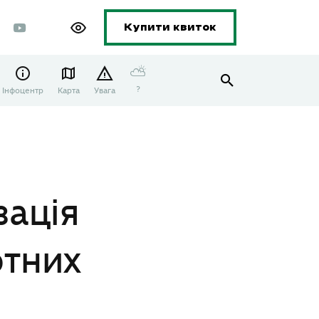
Купити квиток
⛅
?
Інфоцентр
Карта
Увага
венції»
зація
отних