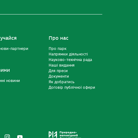
учайся
Про нас
нови-партнери
Про парк
Напрямки діяльності
Науково-технічна рада
Наші видання
вини
Для преси
Документи
нні новини
Як добратись
Договір публічної офери