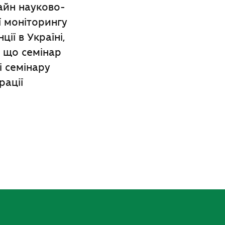
айн науково-
ї моніторингу
ії в Україні,
, що семінар
і семінару
рації