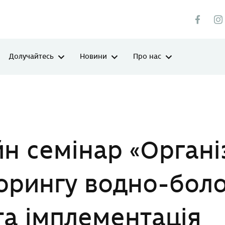
Долучайтесь
Новини
Про нас
ція моніторингу водно-болотних угідь та імплементація Рамсарської кон
н семінар «Органі
орингу водно-бол
 та імплементація