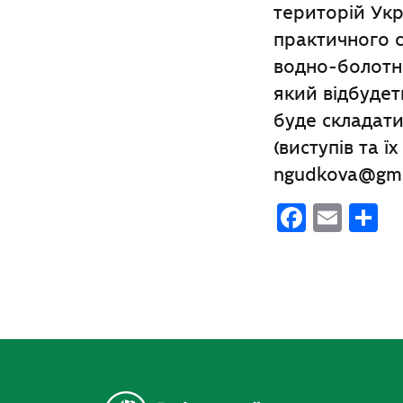
територій Укр
практичного с
водно-болотних
який відбудет
буде складати
(виступів та ї
ngudkova@gma
Faceb
Emai
П