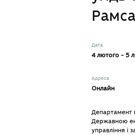
Рамса
Дата
4 лютого - 5 
Адреса
Онлайн
Департамент п
Державною ек
управління і 