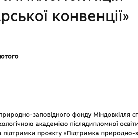
рської конвенції»
лютого
риродно-заповідного фонду Міндовкілля сп
ологічною академією післядипломної освіти
за підтримки проєкту «Підтримка природно-