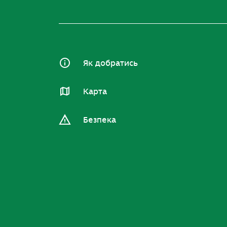
Як добратись
Карта
Безпека