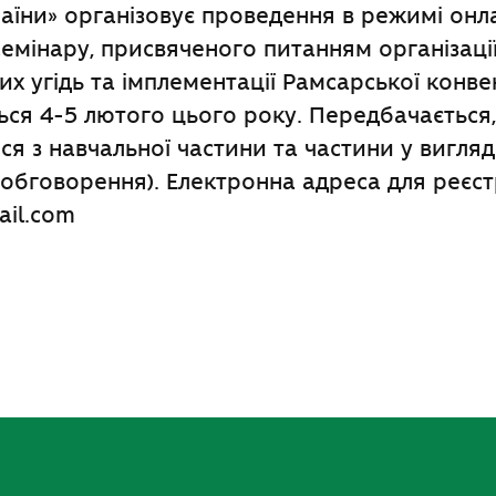
аїни» організовує проведення в режимі онл
емінару, присвяченого питанням організаці
 угідь та імплементації Рамсарської конвенц
ься 4-5 лютого цього року. Передбачається
ся з навчальної частини та частини у вигляд
х обговорення). Електронна адреса для реєст
il.com
ook
l
оділитися