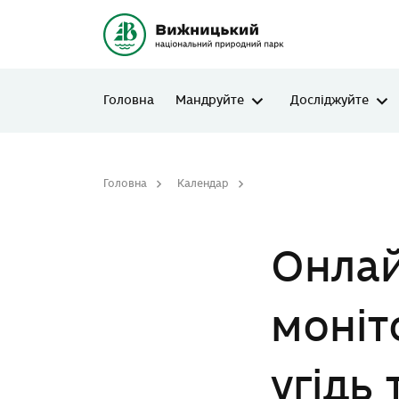
Головна
Мандруйте
Досліджуйте
Головна
Календар
Онлайн семінар «Організа
Онлай
моніт
угідь