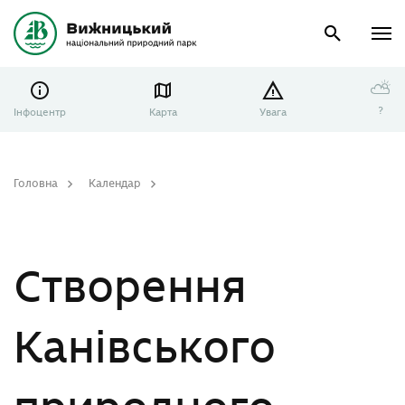
⛅
?
Інфоцентр
Карта
Увага
Головна
Календар
Створення Канівського природного заповідника
Створення
Канівського