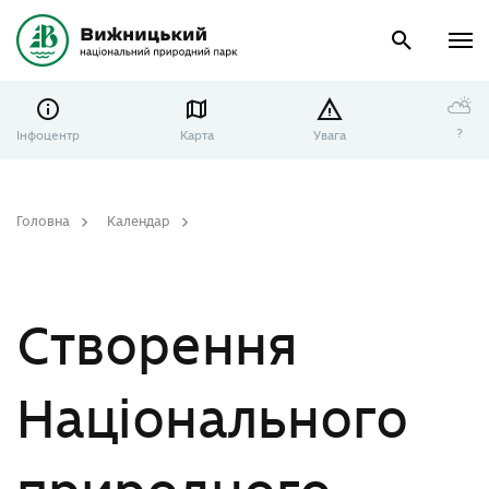
⛅
?
Інфоцентр
Карта
Увага
Головна
Календар
Створення Національного природного парку «Подільські Товтри»
Створення
Національного