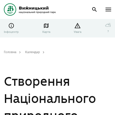
⛅
?
Інфоцентр
Карта
Увага
Головна
Календар
Створення Національного природного парку «Сколівські Бескиди»
Створення
Національного