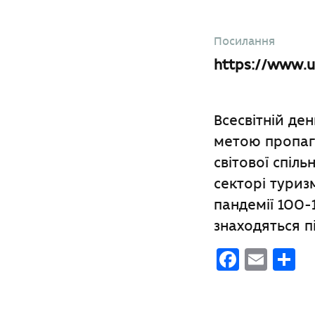
Посилання
https://www.u
Всесвітній де
метою пропага
світової спіль
секторі туриз
пандемії 100-
знаходяться п
Faceb
Emai
П