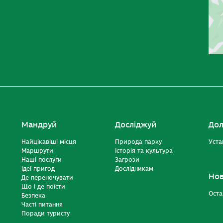
Мандруй
Досліджуй
Дол
Найцікавіші місця
Природа парку
Уста
Маршрути
Історія та культура
Наші послуги
Загрози
Ідеї пригод
Дослідникам
Но
Де переночувати
Що і де поїсти
Оста
Безпека
Часті питання
Поради туристу