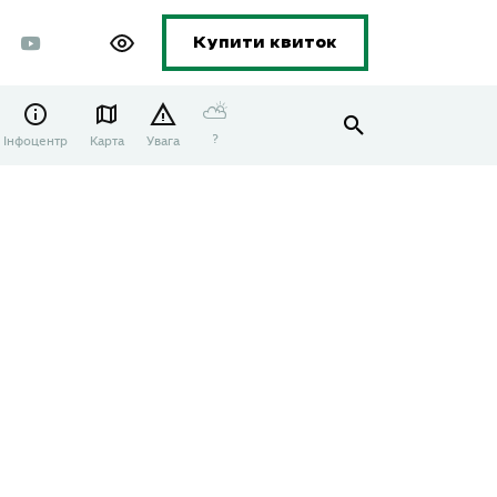
Купити квиток
⛅
?
Інфоцентр
Карта
Увага