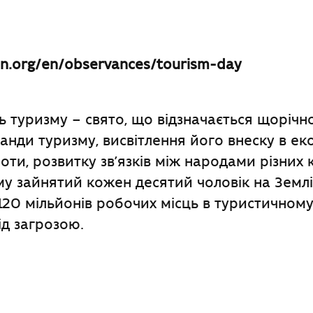
n.org/en/observances/tourism-day
нь туризму – свято, що відзначається щорічн
нди туризму, висвітлення його внеску в ек
ноти, розвитку зв’язків між народами різних к
му зайнятий кожен десятий чоловік на Землі.
120 мільйонів робочих місць в туристичному
ід загрозою.
ook
l
оділитися