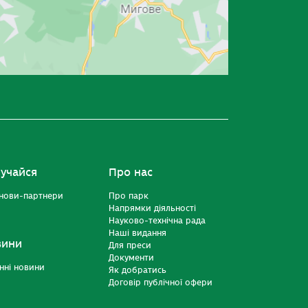
учайся
Про нас
нови-партнери
Про парк
Напрямки діяльності
Науково-технічна рада
Наші видання
вини
Для преси
Документи
нні новини
Як добратись
Договір публічної офери