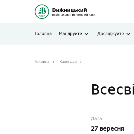
Головна
Мандруйте
Досліджуйте
Головна
Календар
Всесвітній день туризму
Всесв
Дата
27 вересня