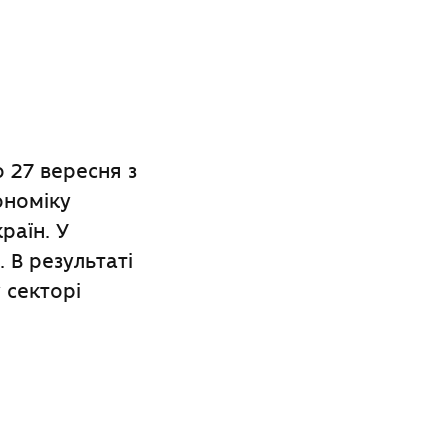
о 27 вересня з
ономіку
раїн. У
 В результаті
 секторі