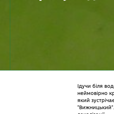
Ідучи біля во
неймовірно к
який зустріча
"Вижницький".