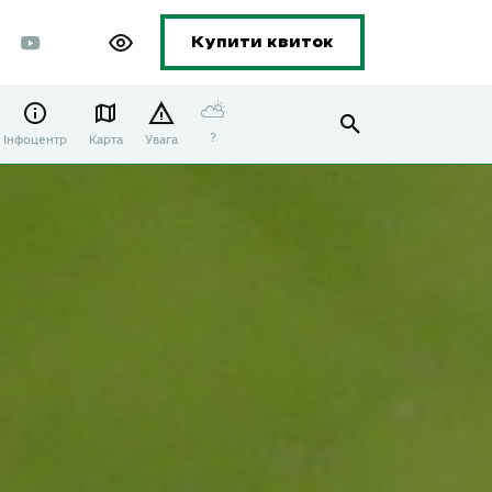
Купити квиток
⛅
?
Інфоцентр
Карта
Увага