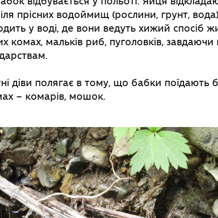
бок відбувається у польоті. Яйця відкладаю
ля прісних водоймищ (рослини, грунт, вода)
дить у воді, де вони ведуть хижий спосіб ж
х комах, мальків риб, пуголовків, завдаючи
дарствам.
ні діви полягає в тому, що бабки поїдають 
ах – комарів, мошок.