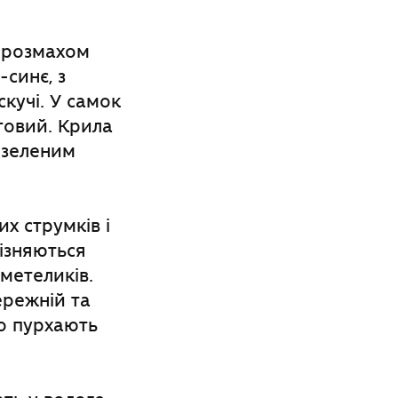
з розмахом
-синє, з
кучі. У самок
товий. Крила
з зеленим
х струмків і
різняються
метеликів.
ережній та
но пурхають