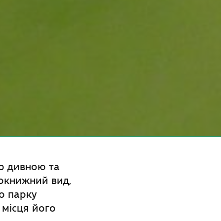
ою дивною та
окнижний вид,
о парку
 місця його