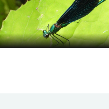
ook
l
оділитися