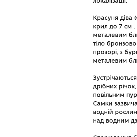
локалізації.
Kpaсуня діва 
крил до 7 см .
металевим бли
тіло бронзово
прозорі, з бу
металевим бл
Зустрічаються
дрібних річок
повільним пур
Самки зазвича
водній рослин
над водним д