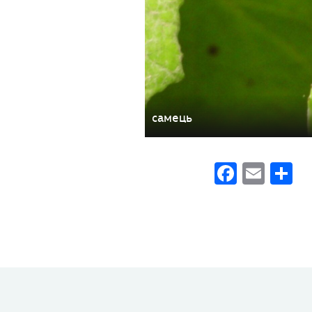
самець
Faceb
Emai
П