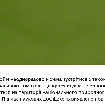
дойм неодноразово можна зустрітися з так
расивою комахою. Це красуня діва - червон
ється на території національного природног
 Під час наукових досліджень виявлено нові