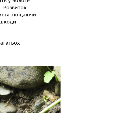
ть у вологе
. Розвиток
иття, поїдаючи
 шкоди
багатьох