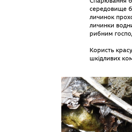
Спарювання ба
середовище бі
личинок прохо
личинки водни
рибним госпо
Користь красу
шкідливих ком