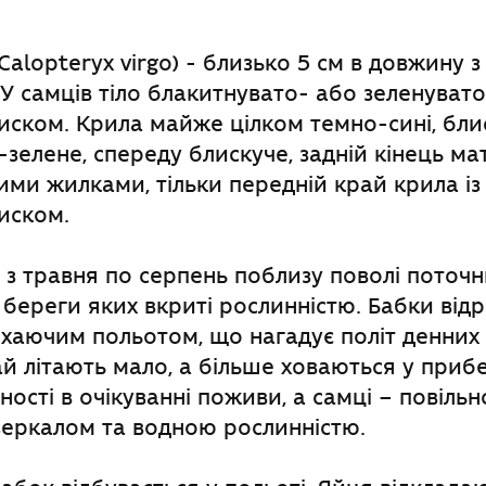
(Calopteryx virgo) - близько 5 см в довжину 
 У самців тіло блакитнувато- або зеленувато
ском. Крила майже цілком темно-сині, блис
-зелене, спереду блискуче, задній кінець ма
рими жилками, тільки передній край крила і
иском.
 з травня по серпень поблизу поволі поточни
, береги яких вкриті рослинністю. Бабки від
хаючим польотом, що нагадує політ денних 
й літають мало, а більше ховаються у приб
ності в очікуванні поживи, а самці – повіль
зеркалом та водною рослинністю.