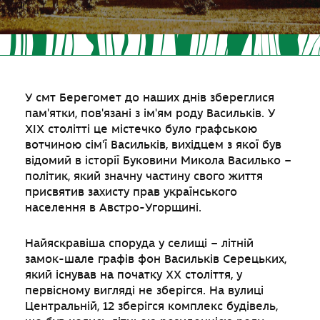
У смт Берегомет до наших днів збереглися
пам'ятки, пов'язані з ім'ям роду Васильків. У
XIX столітті це містечко було графською
вотчиною сім'ї Васильків, вихідцем з якої був
відомий в історії Буковини Микола Василько –
політик, який значну частину свого життя
присвятив захисту прав українського
населення в Австро-Угорщині.
Найяскравіша споруда у селищі – літній
замок-шале графів фон Васильків Серецьких,
який існував на початку XX століття, у
первісному вигляді не зберігся. На вулиці
Центральній, 12 зберігся комплекс будівель,