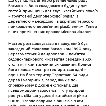
що був колись літньою резиденцією роду
Васильків. Вона складалася з будинку для
гостей, приміщень для слуг і хазяйських покоїв
– ґрунтовної двоповерхової будівлі з
дерев'яною мансардою і відкритою терасою,
прикрашеною дерев'яним різьбленням. Тепер
в цих приміщеннях працює місцева лікарня.
Маєток розташовувався в парку, який був
закладений Миколою Васильком 1890 року.
Берегометський дендропарк – пам'ятка
садово-паркового мистецтва середини XIX
століття, який визнаний унікальним. Колись
його площа мала три гектари, сьогодні –
один. На його території зростали 54 види
дерев і чагарників, серед яких є по-
справжньому рідкісні експонати. Дві
псевдомодрини золотисті, які у природі
ростуть хіба що у дельті китайської річки
Янцзи. Псевдомодрина є однією з п’яти