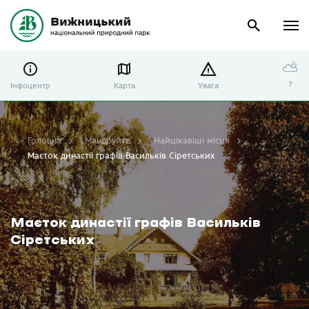
⛅
?
Інфоцентр
Карта
Увага
Головна
Мандруйте
Найцікавіші місця
Маєток династії графів Васильків Сіретських
Маєток династії графів Васильків
Сіретських