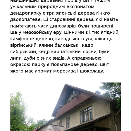
найцінніших деревних порід у світі. Іншим
унікальним природним експонатом
дендропарку є три японські дерева гінкго
дволопатеве. Ці старовинні дерева, які навіть
пам’ятають часи динозаврів, були поширені
ще у мезозойську еру. Цінними є і тис ягідний,
камфорне дерево, канадська тсуга, ялівець
віргінський, ялини балканські, кедр
сибірський, кедр карпатський, сосни, буки,
липи, дуби різних видів. А справжньою
окрасою парку є тюльпанове дерево, цвіт
якого має аромат морозива і шоколаду.