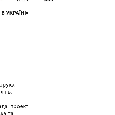
В УКРАЇНІ»
орука
лінь.
ада, проект
зка та