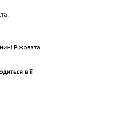
та.
нині Ріжовата
одиться в її