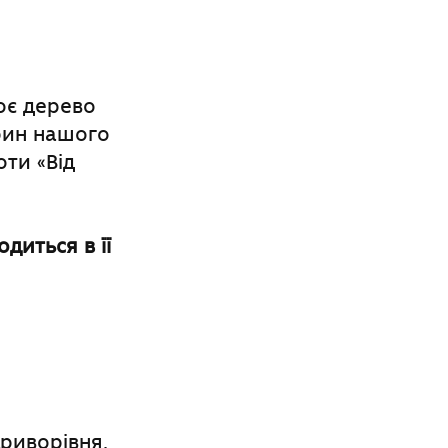
оє дерево
рин нашого
оти «Від
одиться в її
риворівня.