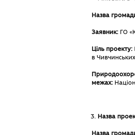
Назва громад
Заявник:
ГО «К
Ціль проекту:
в Чивчинських
Природоохоро
межах:
Націон
Назва проек
Назва громад