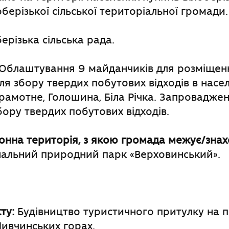
берізької сільської територіальної громади.
ерізька сільська рада.
Облаштування 9 майданчиків для розміщен
ля збору твердих побутових відходів в насе
Грамотне, Голошина, Біла Річка. Запровадже
бору твердих побутових відходів.
нна територія, з якою громада межує
/
знах
альний природний парк «Верховинський».
ту:
Будівництво туристичного притулку на 
Чивчинських горах.