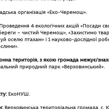
дська організація «Еко-Черемош».
Проведення 4 екологічних акцій «Посади св
 береги – чистий Черемош», «Захистимо тва
уй оселю птахам» і 1 науково-дослідної роб
слини».
нна територія, з якою громада межує
/
знах
альний природний парк «Верховинський».
ту:
ЕкоНУШ.
и:
Верховинська територіальна громада, с. К