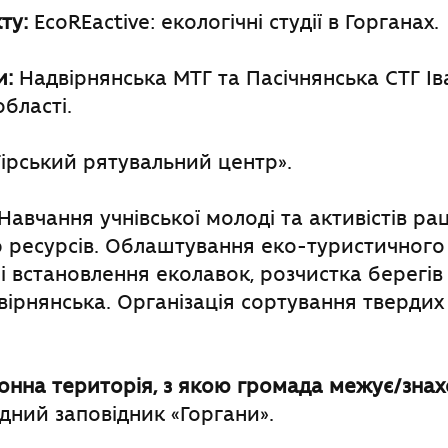
ту:
EcoREactive: екологічні студії в Горганах.
и:
Надвірнянська МТГ та Пасічнянська СТГ Ів
бласті.
ірський рятувальний центр».
Навчання учнівської молоді та активістів р
 ресурсів. Облаштування еко-туристичного
і встановлення еколавок, розчистка берегів
ірнянська. Організація сортування твердих
нна територія, з якою громада межує
/
знах
ний заповідник «Горгани».