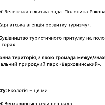
и:
Зеленська сільська рада. Полонина Ріжова
арпатська агенція розвитку туризму».
Будівництво туристичного притулку на поло
 горах.
нна територія, з якою громада межує
/
знах
альний природний парк «Верховинський».
ту:
Екологія – це ми.
и:
Верховинська селищна рада.