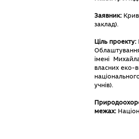
Заявник:
Криво
заклад).
Ціль проекту:
Облаштування
імені Михайла
власних еко-в
національног
учнів).
Природоохоро
межах:
Націон