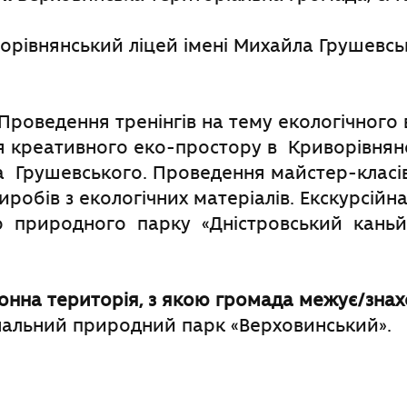
рівнянський ліцей імені Михайла Грушевсь
Проведення тренінгів на тему екологічного 
 креативного еко-простору в Криворівнян
 Грушевського. Проведення майстер-класів
иробів з екологічних матеріалів. Екскурсійн
о природного парку «Дністровський каньй
нна територія, з якою громада межує
/
знах
альний природний парк «Верховинський».