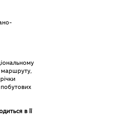
ано-
аціональному
 маршруту,
 річки
 побутових
одиться в її