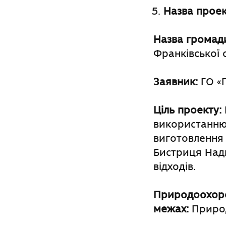
Назва проек
Назва громад
Франківської о
Заявник:
ГО «Г
Ціль проекту:
використанню
виготовлення 
Бистриця Надв
відходів.
Природоохоро
межах:
Природ