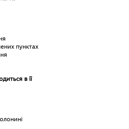
ня
лених пунктах
ння
одиться в її
полонині