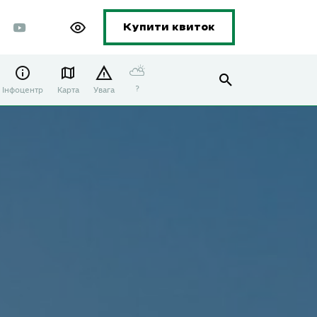
Купити квиток
⛅
?
Інфоцентр
Карта
Увага