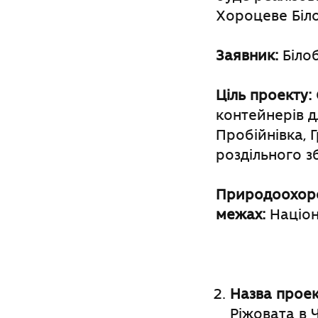
Хороцеве Біло
Заявник:
Білоб
Ціль проекту:
контейнерів д
Пробійнівка, 
роздільного з
Природоохоро
межах:
Націон
Назва проек
Ріжовата в 