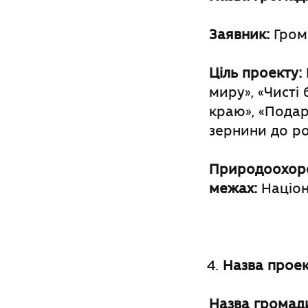
Заявник:
Грома
Ціль проекту:
миру», «Чисті
краю», «Подар
зернини до ро
Природоохоро
межах:
Націон
Назва проек
Назва громад