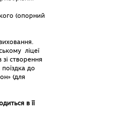
кого (опорний
виховання.
ському ліцеї
 зі створення
а поїздка до
он» (для
одиться в її