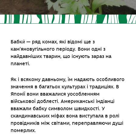
Бабки́ — ряд комах, які відомі ще з
кам'яновугільного періоду. Вони одні з
найдавніших тварин, що існують зараз на
планеті.
Як і всякому давньому, їм надають особливого
значення в багатьох культурах і традиціях. В
Японії вони вважалися уособленням
військової доблесті. Американські індіанці
вважали бабку символом швидкості. У
скандинавських міфах вона виступала в ролі
провідників між світами, переправляючи душі
померлих.