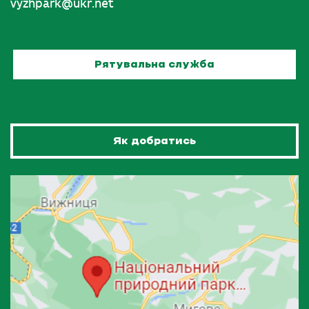
vyzhpark@ukr.net
Рятувальна служба
Як добратись