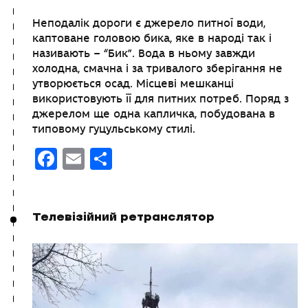
Неподалік дороги є джерело питної води,
каптоване головою бика, яке в народі так і
називають – “Бик”. Вода в ньому завжди
холодна, смачна і за тривалого зберігання не
утворюється осад. Місцеві мешканці
використовують її для питних потреб. Поряд з
джерелом ще одна капличка, побудована в
типовому гуцульському стилі.
Facebook
Email
Поділитися
Телевізійний ретранслятор