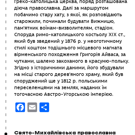
Греко-католицька церква, поряд розташована
діюча православна. Далі за маршрутом
побачимо стару хату, з якої, як розповідають
старожили, починали будувати Вижницю,
пам’ятник воїнам-визволителям, стадіон.
Споруда римо-католицького костьолу ХІХ ст.,
який був зведений у 1876 р. у неоготичному
стилі коштом тодішнього місцевого магната
вірменського походження Григорія Айваса, за
чутками, шалено закоханого в красуню-польку.
Згідно з історичними даними, його збудували
на місці старого дерев’яного храму, який був
споруджений ще у 1812 р. польськими
переселенцями на землях, наданих їм
тогочасною Австро-Угорською імперією.
Facebook
Email
Поділитися
Свято-Михайлівська православна