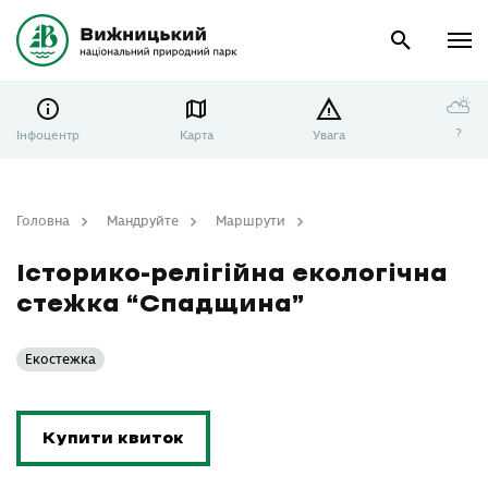
⛅
?
Інфоцентр
Карта
Увага
Головна
Мандруйте
Маршрути
Історико-релігійна екологічна стежка “Спадщина”
Історико-релігійна екологічна
стежка “Спадщина”
Екостежка
Купити квиток