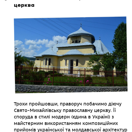
церква
Трохи пройшовши, праворуч побачимо діючу
Свято-Михайлівську православну церкву. Її
споруда в стилі модерн (єдина в Україні) з
майстерним використанням композиційних
прийомів української та молдавської архітектур