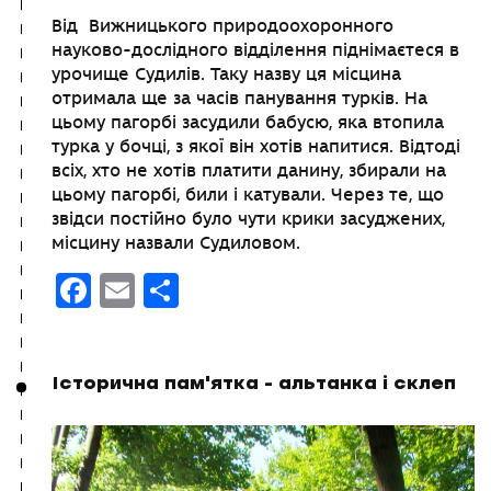
Від Вижницького природоохоронного
науково-дослідного відділення піднімаєтеся в
урочище Судилів. Таку назву ця місцина
отримала ще за часів панування турків. На
цьому пагорбі засудили бабусю, яка втопила
турка у бочці, з якої він хотів напитися. Відтоді
всіх, хто не хотів платити данину, збирали на
цьому пагорбі, били і катували. Через те, що
звідси постійно було чути крики засуджених,
місцину назвали Судиловом.
Facebook
Email
Поділитися
Історична пам'ятка - альтанка і склеп