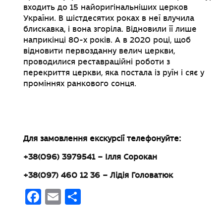
входить до 15 найоригінальніших церков
України. В шістдесятих роках в неї влучила
блискавка, і вона згоріла. Відновили її лише
наприкінці 80-х років. А в 2020 році, щоб
відновити первозданну велич церкви,
проводилися реставраційні роботи з
перекриття церкви, яка постала із руїн і сяє у
проміннях ранкового сонця.
Для замовлення екскурсії телефонуйте:
+38(096) 3979541 – Ілля Сорокан
+38(097) 460 12 36 – Лідія Головатюк
Facebook
Email
Поділитися