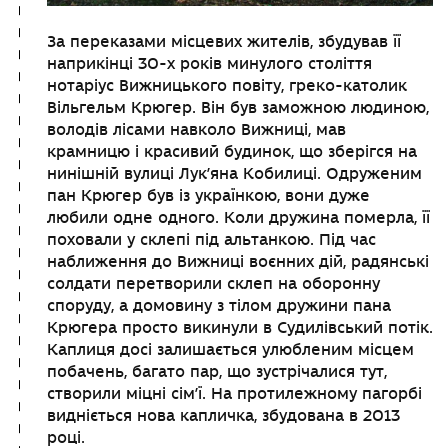
За переказами місцевих жителів, збудував її
наприкінці 30-х років минулого століття
нотаріус Вижницького повіту, греко-католик
Вільгельм Крюгер. Він був заможною людиною,
володів лісами навколо Вижниці, мав
крамницю і красивий будинок, що зберігся на
нинішній вулиці Лук’яна Кобилиці. Одруженим
пан Крюгер був із українкою, вони дуже
любили одне одного. Коли дружина померла, її
поховали у склепі під альтанкою. Під час
наближення до Вижниці воєнних дій, радянські
солдати перетворили склеп на оборонну
споруду, а домовину з тілом дружини пана
Крюгера просто викинули в Судилівський потік.
Каплиця досі залишається улюбленим місцем
побачень, багато пар, що зустрічалися тут,
створили міцні сім’ї. На протилежному пагорбі
видніється нова капличка, збудована в 2013
році.