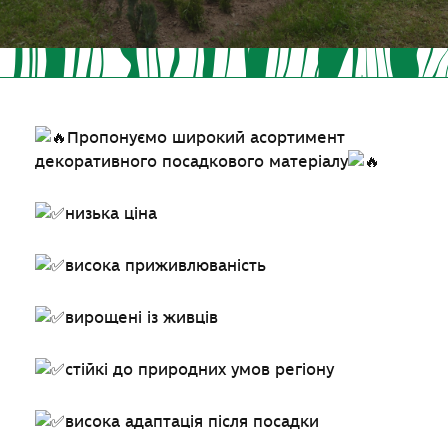
Пропонуємо широкий асортимент
декоративного посадкового матеріалу
низька ціна
висока приживлюваність
вирощені із живців
стійкі до природних умов регіону
висока адаптація після посадки