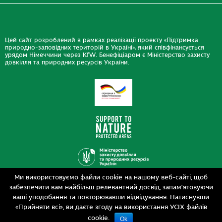
Цей сайт розроблений в рамках реалізації проекту «Підтримка
природно-заповідних територій в Україні», який співфінансується
урядом Німеччини через KfW. Бенефіціаром є Міністерство захисту
довкілля та природних ресурсів України.
Ми використовуємо файли cookie на нашому веб-сайті, щоб
Дизайн
забезпечити вам найбільш релевантний досвід, запам’ятовуючи
Розробка
siteGist
ваші уподобання та повторювавши відвідування. Натиснувши
«Прийняти всі», ви даєте згоду на використання УСІХ файлів
cookie.
Ok