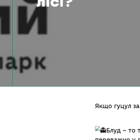
лісі?
Якщо гуцул за
Блуд – то 
переважно у лі