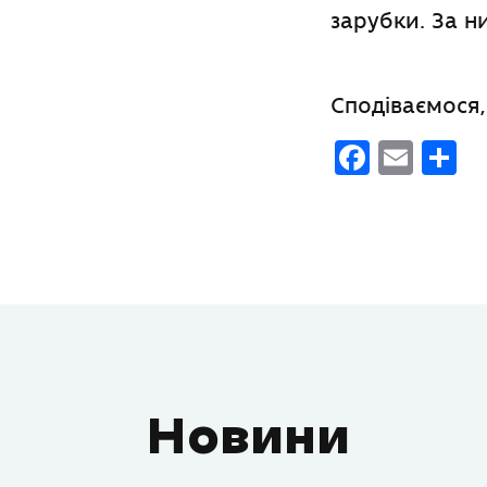
зарубки. За н
Сподіваємося,
Faceb
Emai
П
Новини