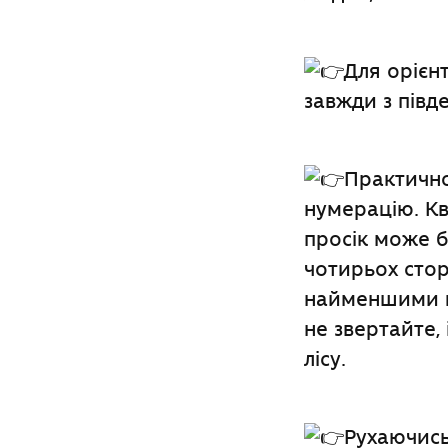
Для орієн
завжди з півд
Практично 
нумерацію. Кв
просік може б
чотирьох стор
найменшими ци
не звертайте,
лісу.
Рухаючись,