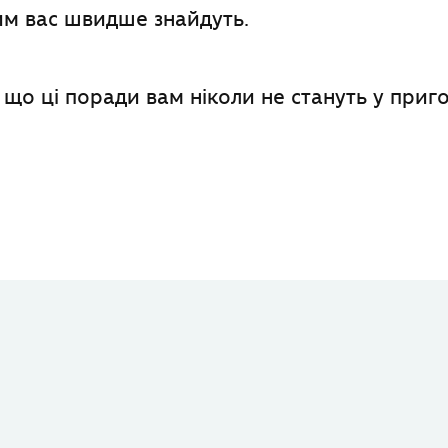
им вас швидше знайдуть.
 що ці поради вам ніколи не стануть у приго
ook
l
оділитися