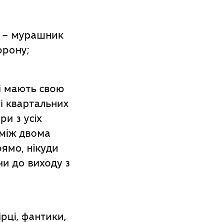
и – мурашник
орону;
кі мають свою
і квартальних
и з усіх
 між двома
ямо, нікуди
чи до виходу з
рці, фантики,