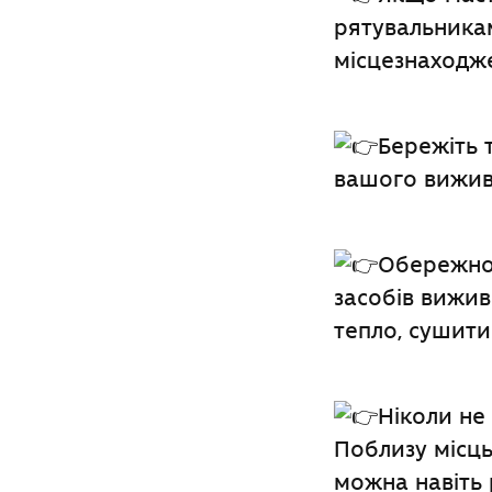
рятувальникам
місцезнаходж
Бережіть 
вашого вижива
Обережно 
засобів вижив
тепло, сушити
Ніколи не 
Поблизу місць
можна навіть 