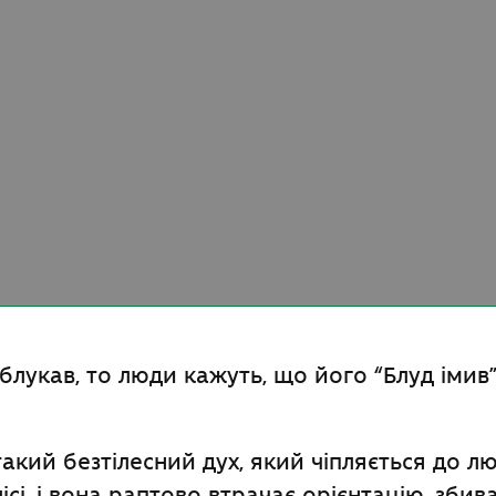
блукав, то люди кажуть, що його “Блуд імив”
такий безтілесний дух, який чіпляється до л
сі, і вона раптово втрачає орієнтацію, збива