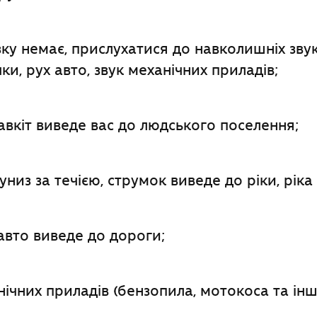
зку немає, прислухатися до навколишніх звук
чки, рух авто, звук механічних приладів;
авкіт виведе вас до людського поселення;
низ за течією, струмок виведе до ріки, ріка
 авто виведе до дороги;
нічних приладів (бензопила, мотокоса та інш