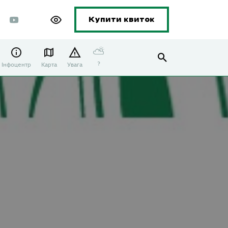
Купити квиток
⛅
?
Інфоцентр
Карта
Увага