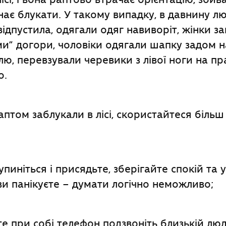
нає блукати. У такому випадку, в давнину л
відпустила, одягали одяг навиворіт, жінки за
ми” догори, чоловіки одягали шапку задом н
лю, перевзували черевики з лівої ноги на пра
о.
птом заблукали в лісі, скористайтеся біль
пиніться і присядьте, зберігайте спокій та 
ви панікуєте – думати логічно неможливо;
е при собі телефон подзвоніть близькій люд