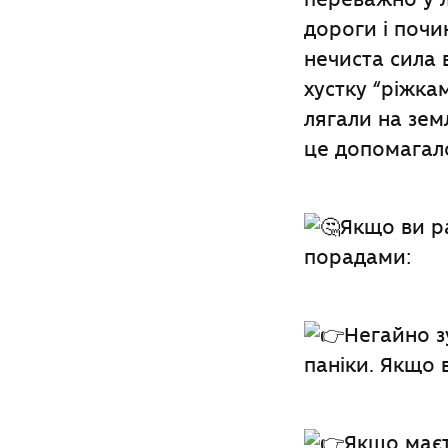
дороги і почи
нечиста сила 
хустку “ріжка
лягали на зем
це допомагал
Якщо ви ра
порадами:
Негайно зу
паніки. Якщо 
Якщо маєт