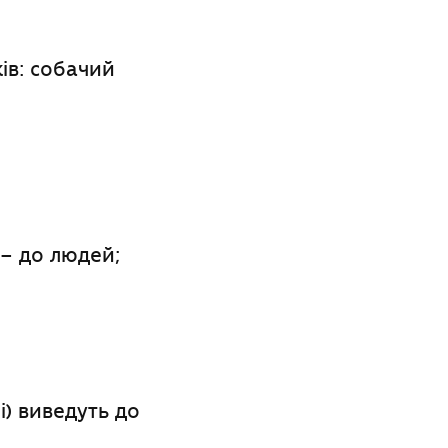
ів: собачий
 – до людей;
і) виведуть до