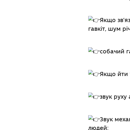
Якщо зв’я
гавкіт, шум рі
собачий г
Якщо йти у
звук руху
Звук меха
людей;