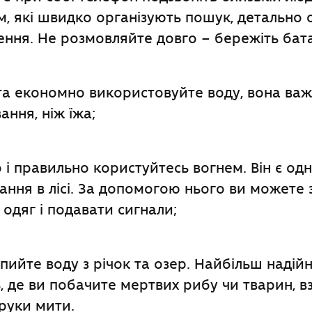
, які швидко організують пошук, детально
ення. Не розмовляйте довго – бережіть бат
та економно використовуйте воду, вона ва
ння, ніж їжа;
і правильно користуйтесь вогнем. Він є од
ання в лісі. За допомогою нього ви можете 
 одяг і подавати сигнали;
пийте воду з річок та озер. Найбільш надійн
, де ви побачите мертвих рибу чи тварин, вз
руки мити.