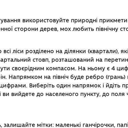
тування використовуйте природні прикмет
енної сторони дерев, мох любить північну ст
всі ліси розділено на ділянки (квартали), я
артальний стовп, розташований на перетин
ути своєрідним компасом. На ньому є 4 цифр
ін. Напрямком на північ буде ребро (грань)
фрами. Виберіть один напрямок і йдіть пр
 і ви вийдете до населеного пункту, до поля 
 залишайте мітки: маленькі ганчірочки, папі