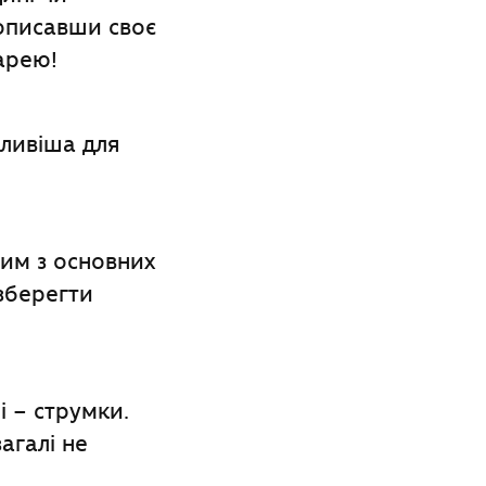
 описавши своє
арею!
жливіша для
ним з основних
зберегти
і – струмки.
агалі не