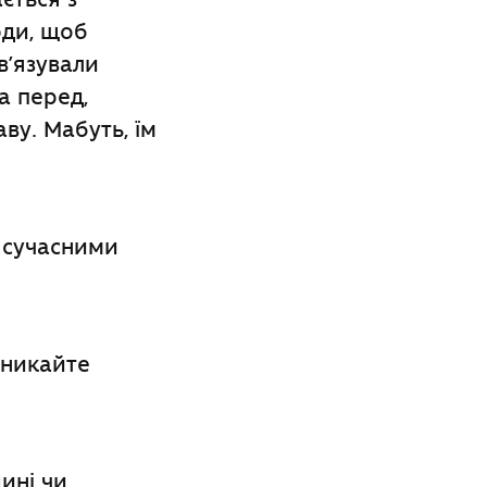
юди, щоб
в’язували
а перед,
ву. Мабуть, їм
ш сучасними
уникайте
ині чи