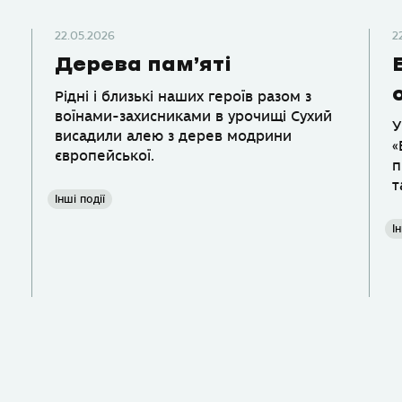
22.05.2026
2
Дерева пам’яті
Рідні і близькі наших героїв разом з
воїнами-захисниками в урочищі Сухий
У
висадили алею з дерев модрини
«
європейської.
п
т
Інші події
Ін