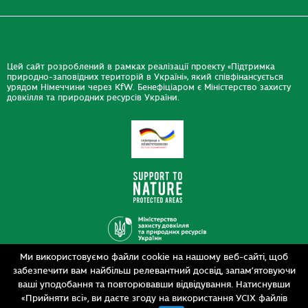
Цей сайт розроблений в рамках реалізації проекту «Підтримка
природно-заповідних територій в Україні», який співфінансується
урядом Німеччини через KfW. Бенефіціаром є Міністерство захисту
довкілля та природних ресурсів України.
Ми використовуємо файли cookie на нашому веб-сайті, щоб
Дизайн
забезпечити вам найбільш релевантний досвід, запам’ятовуючи
Розробка
siteGist
ваші уподобання та повторювавши відвідування. Натиснувши
«Прийняти всі», ви даєте згоду на використання УСІХ файлів