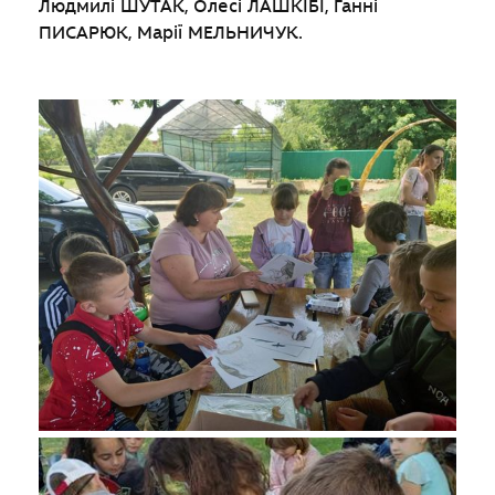
Людмилі ШУТАК, Олесі ЛАШКІБІ, Ганні
ПИСАРЮК, Марії МЕЛЬНИЧУК.