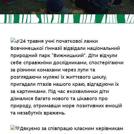
24
травня учні початкової ланки
Вовчинецької гімназії відвідали національний
природний парк "Вижницький". Діти відчули
себе справжніми дослідниками, спостерігаючи
за різними комахами через лупи та
розглядаючи муляжі їх життєвого циклу,
пригадали птахів нашого краю, відгадуючи їх
за картинками. Під час екохвилинки діти
дізналися багато нового та цікавого про
природу, отримавши море позитивних емоцій
та незабутніх вражень.
Дякуємо за співпрацю класним керівникам