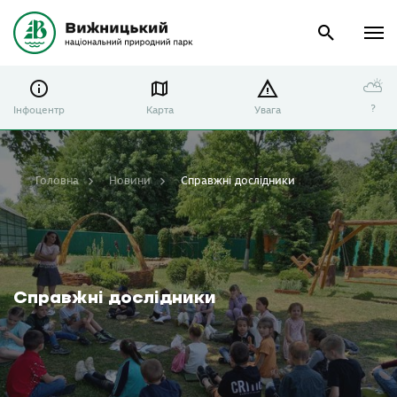
⛅
?
Інфоцентр
Карта
Увага
Головна
Новини
Справжні дослідники
Справжні дослідники