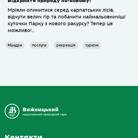
Відкрийте природу по-новому!
Мріяли опинитися серед карпатських лісів,
відчути велич гір та побачити наймальовничіші
куточки Парку з нового ракурсу? Тепер це
можливо!..
Мандри
послуги
рекреація
туризм
Контакти