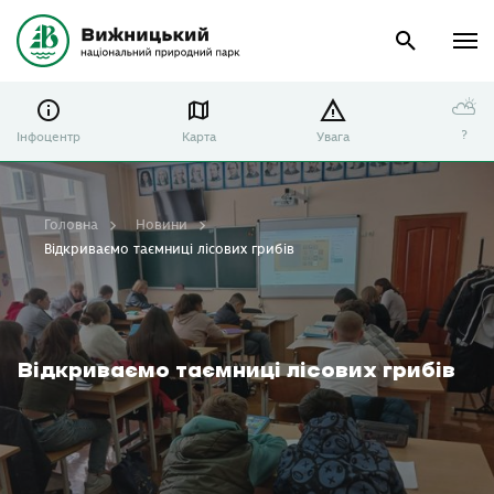
⛅
?
Інфоцентр
Карта
Увага
Головна
Новини
Відкриваємо таємниці лісових грибів
Відкриваємо таємниці лісових грибів