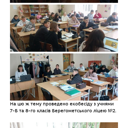
На цю ж тему проведено екобесіду з учнями
7-Б та 8-го класів Берегометського ліцею №2.