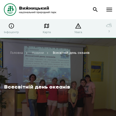
⛅
?
Інфоцентр
Карта
Увага
Головна
Новини
Всесвітній день океанів
Всесвітній день океанів