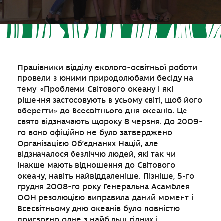
Працівники відділу еколого-освітньої роботи
провели з юними природолюбами бесіду на
тему: «Проблеми Світового океану і які
рішення застосовують в усьому світі, щоб його
вберегти» до Всесвітнього дня океанів. Це
свято відзначають щороку 8 червня. До 2009-
го воно офіційно не було затверджено
Організацією Об’єднаних Націй, але
відзначалося безліччю людей, які так чи
інакше мають відношення до Світового
океану, навіть найвіддаленіше. Пізніше, 5-го
грудня 2008-го року Генеральна Асамблея
ООН резолюцією виправила даний момент і
Всесвітньому дню океанів було повністю
присвоєно одне з найбільш гідних і