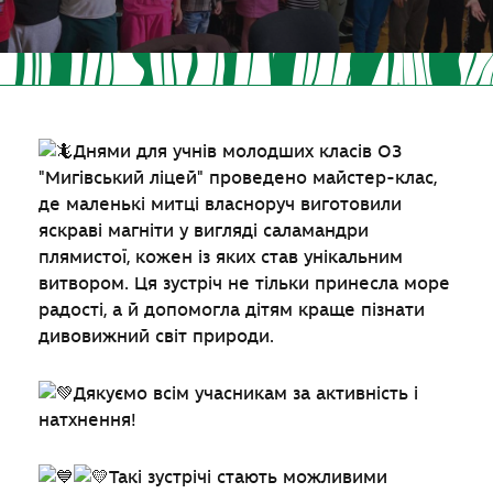
Днями для учнів молодших класів ОЗ
"Мигівський ліцей" проведено майстер-клас,
де маленькі митці власноруч виготовили
яскраві магніти у вигляді саламандри
плямистої, кожен із яких став унікальним
витвором. Ця зустріч не тільки принесла море
радості, а й допомогла дітям краще пізнати
дивовижний світ природи.
Дякуємо всім учасникам за активність і
натхнення!
Такі зустрічі стають можливими