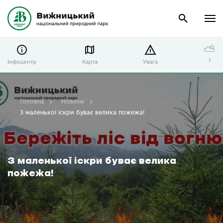
⛅
?
Інфоцентр
Карта
Увага
Головна
Новини
З маленької іскри буває велика пожежа!
З маленької іскри буває велика
пожежа!