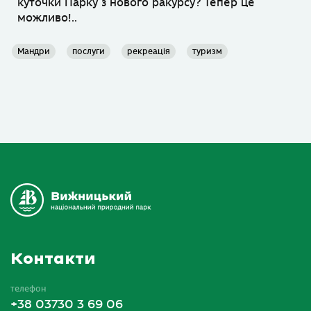
куточки Парку з нового ракурсу? Тепер це
можливо!..
Мандри
послуги
рекреація
туризм
Контакти
телефон
+38 03730 3 69 06