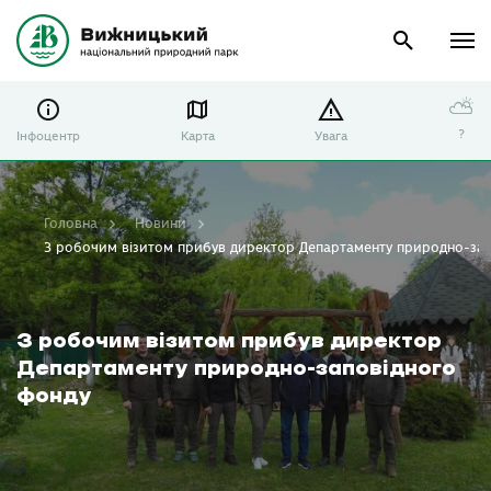
⛅
?
Інфоцентр
Карта
Увага
Головна
Новини
З робочим візитом прибув директор Департаменту природно-зап
З робочим візитом прибув директор
Департаменту природно-заповідного
фонду