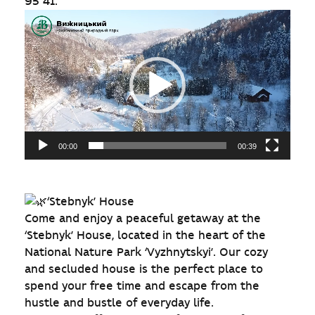
95 41.
Відеопрогравач
00:00
00:39
‘Stebnyk’ House
Come and enjoy a peaceful getaway at the
‘Stebnyk’ House, located in the heart of the
National Nature Park ‘Vyzhnytskyi’. Our cozy
and secluded house is the perfect place to
spend your free time and escape from the
hustle and bustle of everyday life.