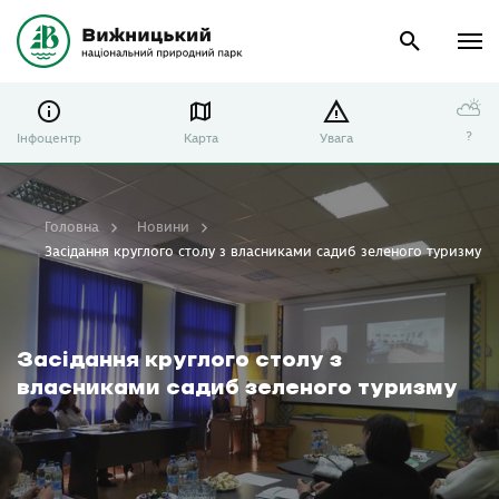
⛅
?
Інфоцентр
Карта
Увага
Головна
Новини
Засідання круглого столу з власниками садиб зеленого туризму
Засідання круглого столу з
власниками садиб зеленого туризму