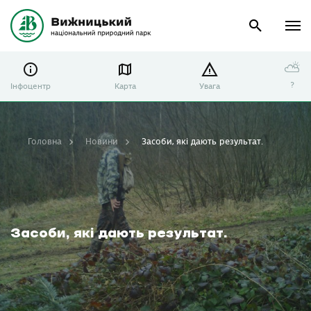
⛅
?
Інфоцентр
Карта
Увага
Головна
Новини
Засоби, які дають результат.
Засоби, які дають результат.