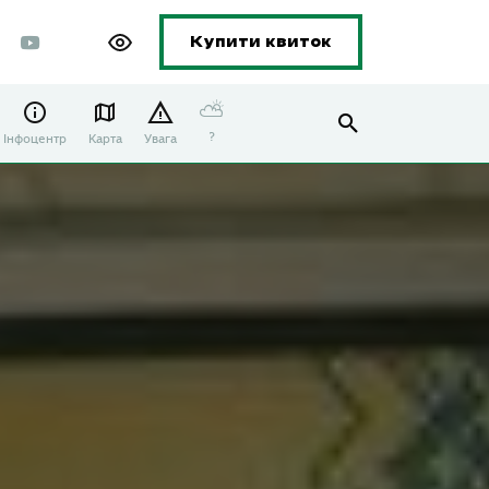
Купити квиток
⛅
?
Інфоцентр
Карта
Увага