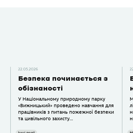
22.05.2026
2
Безпека починається з
обізнаності
У Національному природному парку
М
«Вижницький» проведено навчання для
л
працівників з питань пожежної безпеки
н
та цивільного захисту...
н