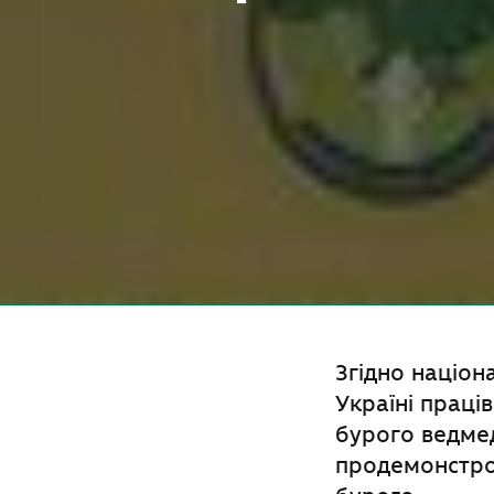
Згідно націон
Україні праці
бурого ведмед
продемонстров