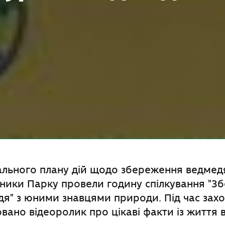
ального плану дій щодо збереження ведмед
вники Парку провели годину спілкування "
я" з юними знавцями природи. Під час захо
ано відеоролик про цікаві факти із життя 