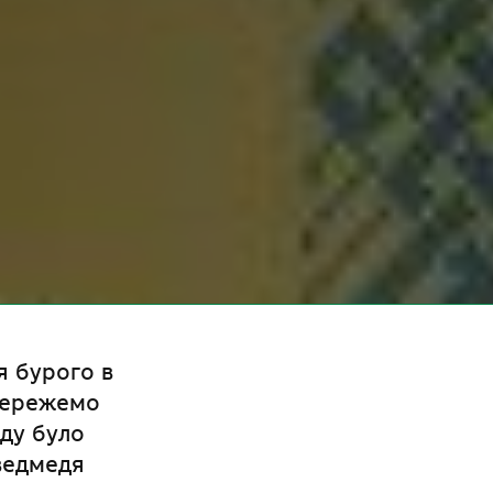
я бурого в
Збережемо
ду було
ведмедя