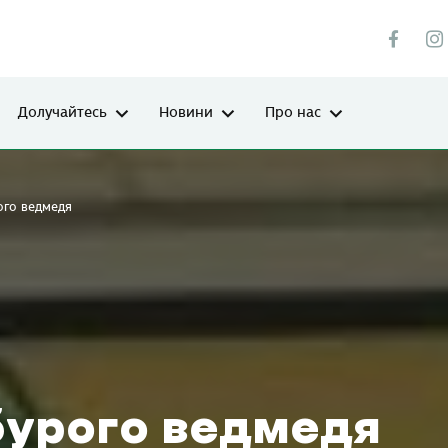
Долучайтесь
Новини
Про нас
го ведмедя
урого ведмедя