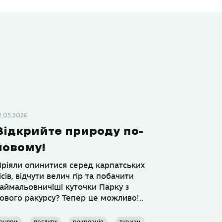
2.05.2026
Відкрийте природу по-
новому!
ріяли опинитися серед карпатських
ісів, відчути велич гір та побачити
аймальовничіші куточки Парку з
ового ракурсу? Тепер це можливо!..