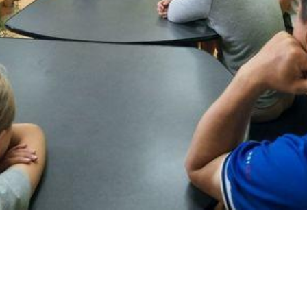
ook
l
оділитися