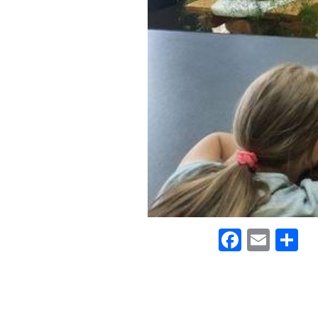
Faceb
Emai
П